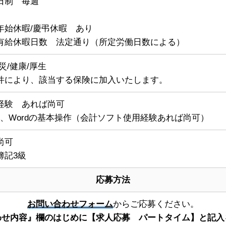
日制 毎週
年始休暇/慶弔休暇 あり
有給休暇日数 法定通り（所定労働日数による）
災/健康/厚生
件により、該当する保険に加入いたします。
経験 あれば尚可
cel、Wordの基本操作（会計ソフト使用経験あれば尚可）
尚可
簿記3級
応募方法
お問い合わせフォーム
からご応募ください。
わせ内容』欄のはじめに【求人応募 パートタイム】と記入