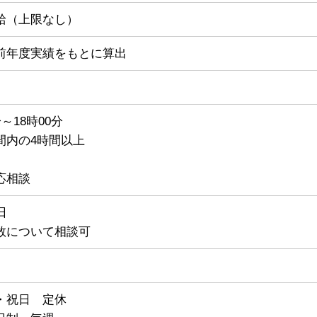
給（上限なし）
前年度実績をもとに算出
分～18時00分
間内の4時間以上
応相談
5日
数について相談可
・祝日 定休