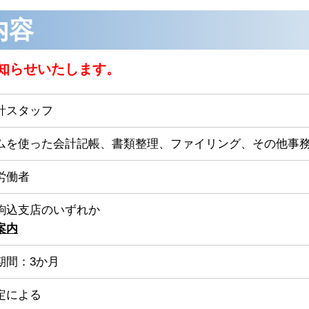
内容
知らせいたします。
計スタッフ
ムを使った会計記帳、書類整理、ファイリング、その他事
労働者
駒込支店のいずれか
案内
期間：3か月
定による