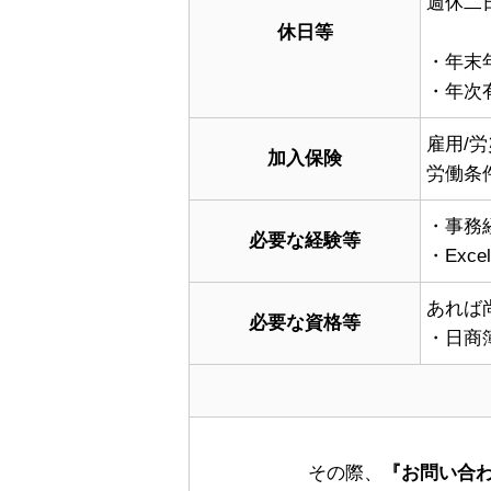
週休二
休日等
・年末
・年次
雇用/労
加入保険
労働条
・事務
必要な経験等
・Ex
あれば
必要な資格等
・日商
その際、
『お問い合