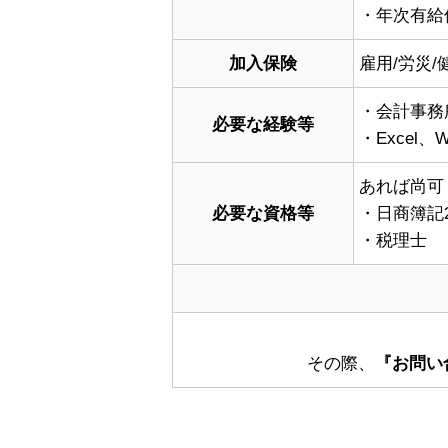
・年次有給
加入保険
雇用/労災/
・会計事務
必要な経験等
・Excel
あれば尚可
必要な資格等
・日商簿記
・税理士
その際、
『お問い