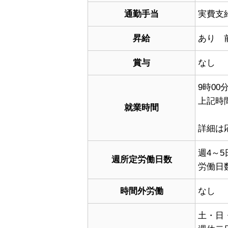
通勤手当
実費支
昇給
あり 
賞与
なし
9時00
上記時
就業時間
詳細は
週4～
週所定労働日数
労働日
時間外労働
なし
土・日